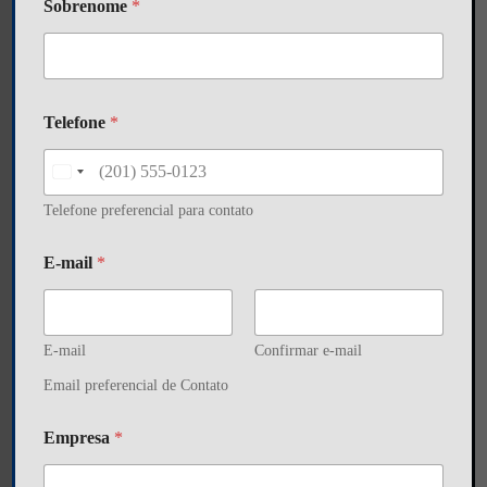
Sobrenome
*
Telefone
*
U
n
Telefone preferencial para contato
i
t
S
e
E-mail
*
o
d
b
S
r
t
e
a
n
t
E-mail
Confirmar e-mail
o
e
Email preferencial de Contato
s
m
+
e
1
*
Empresa
*
*