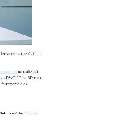
 ferramentas que facilitam
desempenho
na realização
uivo DWG 2D ou 3D com
 ferramenta e os
Sight
, também interage
vem
de forma prática e
a, com fácil transição e