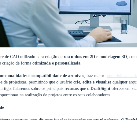
re de CAD utilizado para criação de
rascunhos em 2D
e
modelagem 3D
, com
de criação de forma
otimizada e personalizada
.
funcionalidades e compatibilidade de arquivos
, traz maior
produtividade e 
pe de projetistas, permitindo que o usuário
crie, edite e visualize
qualquer arq
 artigo, falaremos sobre os principais recursos que o
DraftSight
oferece em sua
porcionar na realização de projetos entre os seus colaboradores.
de
iente interativo, com diversas funções integradas em sua plataforma. O
Draft
da Dassault Systèmes®, trazendo ainda mais recursos, armazenando tudo na
nu
equipe contará com um desktop avançado de
CAD 2D e 3D
, em uma API modern