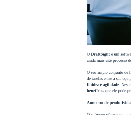
O
DraftSight
é um softwa
ainda mais este processo 
O seu amplo conjunto de
de tarefas entre a sua equi
fluidez e agilidade
.
Neste
benefícios
que ele pode pro
Aumento de produtivida
O software oferece um amb
com o
3DXPERIENCE
, 
segura.
Além disso, a sua 