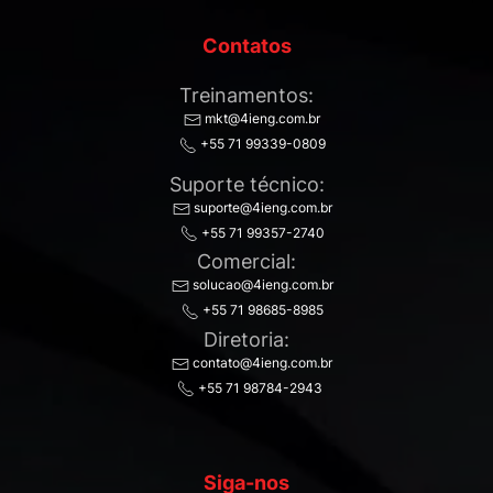
Contatos
Treinamentos:
mkt@4ieng.com.br
+55 71 99339-0809
Suporte técnico:
suporte@4ieng.com.br
+55 71 99357-2740
Comercial:
solucao@4ieng.com.br
+55 71 98685-8985
Diretoria:
contato@4ieng.com.br
+55 71 98784-2943
Siga-nos